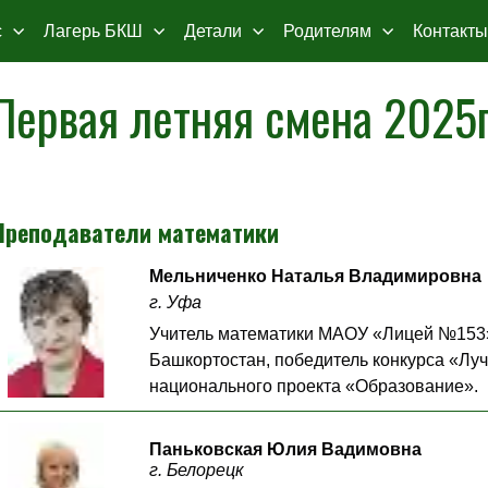
с
Лагерь БКШ
Детали
Родителям
Контакты
Первая летняя смена 2025г
Преподаватели математики
Мельниченко Наталья Владимировна
г. Уфа
Учитель математики МАОУ «Лицей №153»
Башкортостан, победитель конкурса «Луч
национального проекта «Образование».
Паньковская Юлия Вадимовна
г. Белорецк